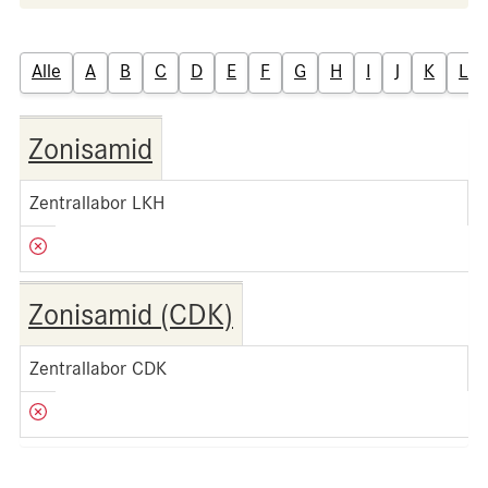
Alle
A
B
C
D
E
F
G
H
I
J
K
L
Zonisamid
Zentrallabor LKH
Zonisamid (CDK)
Zentrallabor CDK