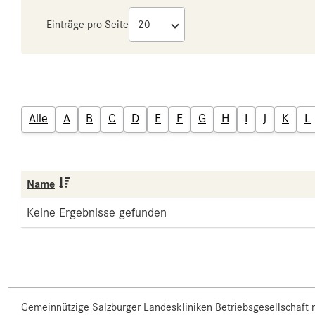
Einträge pro Seite
Alle
A
B
C
D
E
F
G
H
I
J
K
L
Name
Keine Ergebnisse gefunden
Gemeinnützige Salzburger Landeskliniken Betriebsgesellschaft