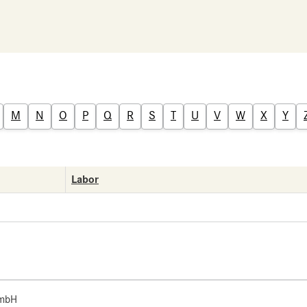
M
N
O
P
Q
R
S
T
U
V
W
X
Y
Labor
 mbH