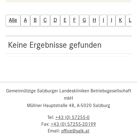
Alle
A
B
C
D
E
F
G
H
I
J
K
L
Keine Ergebnisse gefunden
Gemeinnützige Salzburger Landeskliniken Betriebsgesellschaft
mbH
Müllner Hauptstraße 48, A-5020 Salzburg
Tel:
+43 (0) 57255-0
Fax:
+43 (0) 57255-20199
Email:
office@salk.at