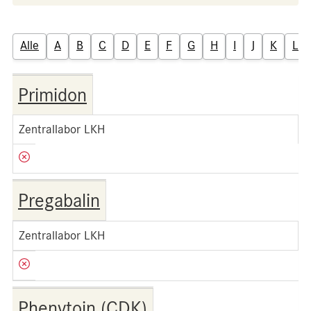
Alle
A
B
C
D
E
F
G
H
I
J
K
L
Primidon
Zentrallabor LKH
Pregabalin
Zentrallabor LKH
Phenytoin (CDK)