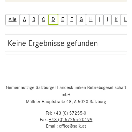
Alle
A
B
C
D
E
F
G
H
I
J
K
L
Keine Ergebnisse gefunden
Gemeinnützige Salzburger Landeskliniken Betriebsgesellschaft
mbH
Müllner Hauptstraße 48, A-5020 Salzburg
Tel:
+43 (0) 57255-0
Fax:
+43 (0) 57255-20199
Email:
office@salk.at