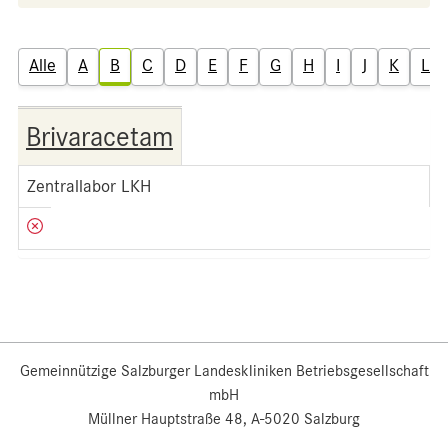
Alle
A
B
C
D
E
F
G
H
I
J
K
L
Brivaracetam
Zentrallabor LKH
Gemeinnützige Salzburger Landeskliniken Betriebsgesellschaft
mbH
Müllner Hauptstraße 48, A-5020 Salzburg