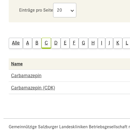
Einträge pro Seite
Alle
A
B
C
D
E
F
G
H
I
J
K
L
Name
Carbamazepin
Carbamazepin (CDK)
Gemeinnützige Salzburger Landeskliniken Betriebsgesellschaft