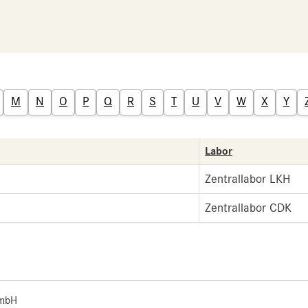
M
N
O
P
Q
R
S
T
U
V
W
X
Y
Labor
Zentrallabor LKH
Zentrallabor CDK
 mbH