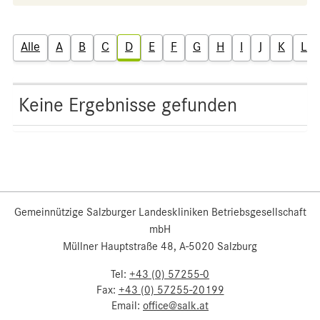
Alle
A
B
C
D
E
F
G
H
I
J
K
L
Keine Ergebnisse gefunden
Gemeinnützige Salzburger Landeskliniken Betriebsgesellschaft
mbH
Müllner Hauptstraße 48, A-5020 Salzburg
Tel:
+43 (0) 57255-0
Fax:
+43 (0) 57255-20199
Email:
office@salk.at