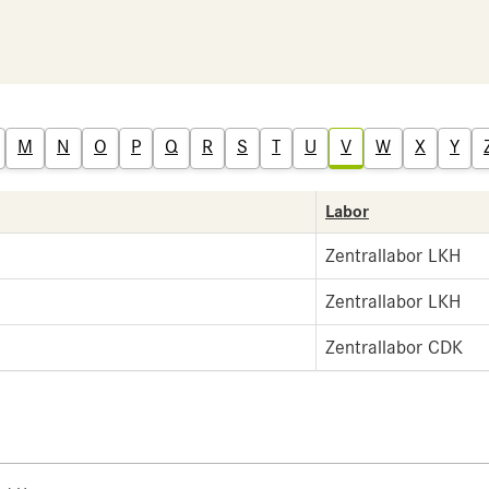
M
N
O
P
Q
R
S
T
U
V
W
X
Y
Labor
Zentrallabor LKH
Zentrallabor LKH
Zentrallabor CDK