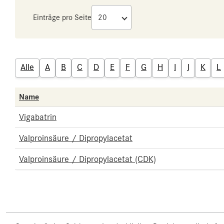
Einträge pro Seite
Alle
A
B
C
D
E
F
G
H
I
J
K
L
Name
Vigabatrin
Valproinsäure / Dipropylacetat
Valproinsäure / Dipropylacetat (CDK)