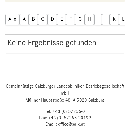
Alle
A
B
C
D
E
F
G
H
I
J
K
L
Keine Ergebnisse gefunden
Gemeinnützige Salzburger Landeskliniken Betriebsgesellschaft
mbH
Müllner Hauptstraße 48, A-5020 Salzburg
Tel:
+43 (0) 57255-0
Fax:
+43 (0) 57255-20199
Email:
office@salk.at