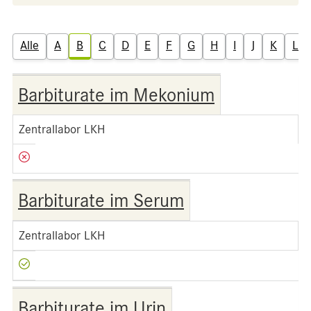
Alle
A
B
C
D
E
F
G
H
I
J
K
L
Barbiturate im Mekonium
Zentrallabor LKH
Barbiturate im Serum
Zentrallabor LKH
Barbiturate im Urin