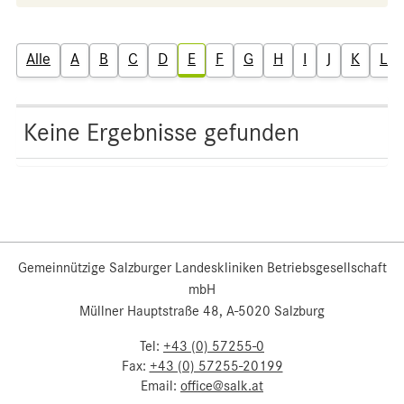
Alle
A
B
C
D
E
F
G
H
I
J
K
L
Keine Ergebnisse gefunden
Gemeinnützige Salzburger Landeskliniken Betriebsgesellschaft
mbH
Müllner Hauptstraße 48, A-5020 Salzburg
Tel:
+43 (0) 57255-0
Fax:
+43 (0) 57255-20199
Email:
office@salk.at