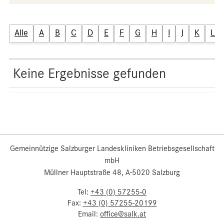
Alle
A
B
C
D
E
F
G
H
I
J
K
L
Keine Ergebnisse gefunden
Gemeinnützige Salzburger Landeskliniken Betriebsgesellschaft
mbH
Müllner Hauptstraße 48, A-5020 Salzburg
Tel:
+43 (0) 57255-0
Fax:
+43 (0) 57255-20199
Email:
office@salk.at