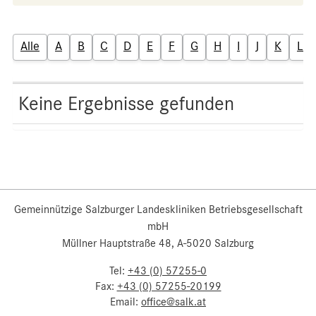
Alle
A
B
C
D
E
F
G
H
I
J
K
L
Keine Ergebnisse gefunden
Gemeinnützige Salzburger Landeskliniken Betriebsgesellschaft
mbH
Müllner Hauptstraße 48, A-5020 Salzburg
Tel:
+43 (0) 57255-0
Fax:
+43 (0) 57255-20199
Email:
office@salk.at