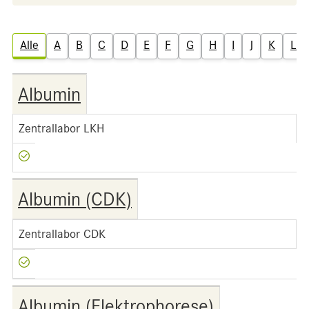
Alle
A
B
C
D
E
F
G
H
I
J
K
L
Albumin
Zentrallabor LKH
Albumin (CDK)
Zentrallabor CDK
Albumin (Elektrophorese)