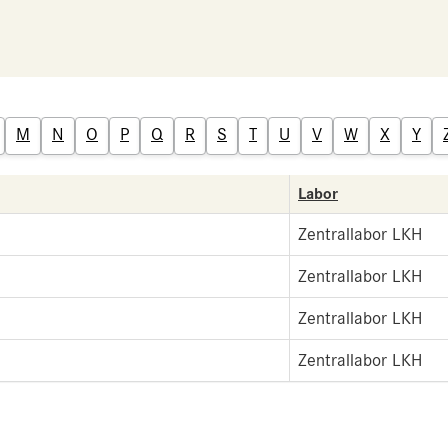
M
N
O
P
Q
R
S
T
U
V
W
X
Y
Labor
Zentrallabor LKH
Zentrallabor LKH
Zentrallabor LKH
Zentrallabor LKH