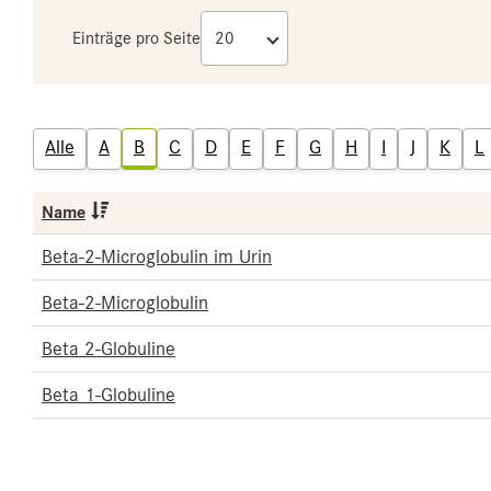
Einträge pro Seite
Alle
A
B
C
D
E
F
G
H
I
J
K
L
Name
Beta-2-Microglobulin im Urin
Beta-2-Microglobulin
Beta 2-Globuline
Beta 1-Globuline