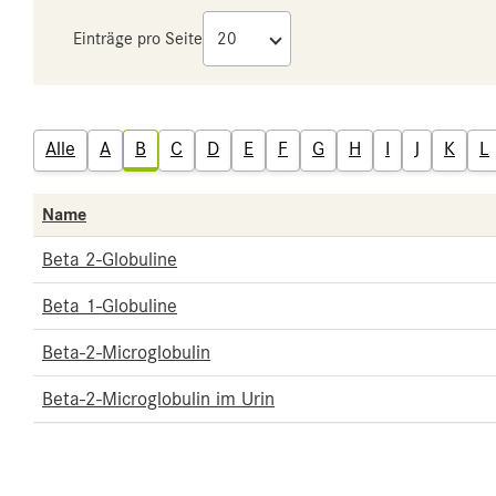
Einträge pro Seite
Alle
A
B
C
D
E
F
G
H
I
J
K
L
Name
Beta 2-Globuline
Beta 1-Globuline
Beta-2-Microglobulin
Beta-2-Microglobulin im Urin