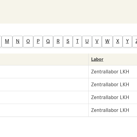
M
N
O
P
Q
R
S
T
U
V
W
X
Y
Labor
Zentrallabor LKH
Zentrallabor LKH
Zentrallabor LKH
Zentrallabor LKH