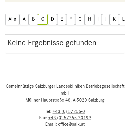
Alle
A
B
C
D
E
F
G
H
I
J
K
L
Keine Ergebnisse gefunden
Gemeinnützige Salzburger Landeskliniken Betriebsgesellschaft
mbH
Müllner Hauptstraße 48, A-5020 Salzburg
Tel:
+43 (0) 57255-0
Fax:
+43 (0) 57255-20199
Email:
office@salk.at