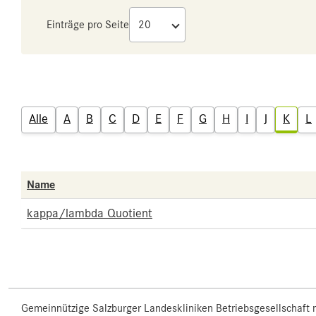
Einträge pro Seite
Alle
A
B
C
D
E
F
G
H
I
J
K
L
Name
kappa/lambda Quotient
Gemeinnützige Salzburger Landeskliniken Betriebsgesellschaft