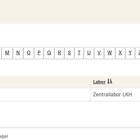
M
N
O
P
Q
R
S
T
U
V
W
X
Y
Labor
Zentrallabor LKH
 mbH