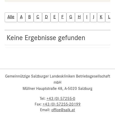
Alle
A
B
C
D
E
F
G
H
I
J
K
L
Keine Ergebnisse gefunden
Gemeinnützige Salzburger Landeskliniken Betriebsgesellschaft
mbH
Müllner Hauptstraße 48, A-5020 Salzburg
Tel:
+43 (0) 57255-0
Fax:
+43 (0) 57255-20199
Email:
office@salk.at