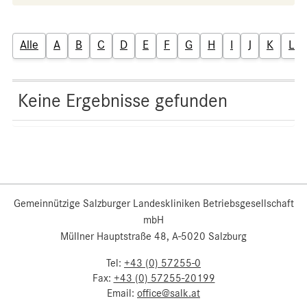
Alle
A
B
C
D
E
F
G
H
I
J
K
L
Keine Ergebnisse gefunden
Gemeinnützige Salzburger Landeskliniken Betriebsgesellschaft
mbH
Müllner Hauptstraße 48, A-5020 Salzburg
Tel:
+43 (0) 57255-0
Fax:
+43 (0) 57255-20199
Email:
office@salk.at