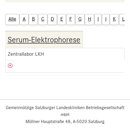
Alle
A
B
C
D
E
F
G
H
I
J
K
L
Serum-Elektrophorese
Zentrallabor LKH
Gemeinnützige Salzburger Landeskliniken Betriebsgesellschaft
mbH
Müllner Hauptstraße 48, A-5020 Salzburg