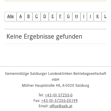
Alle
A
B
C
D
E
F
G
H
I
J
K
L
Keine Ergebnisse gefunden
Gemeinnützige Salzburger Landeskliniken Betriebsgesellschaft
mbH
Müllner Hauptstraße 48, A-5020 Salzburg
Tel:
+43 (0) 57255-0
Fax:
+43 (0) 57255-20199
Email:
office@salk.at