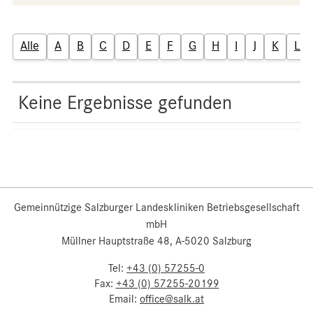
Alle
A
B
C
D
E
F
G
H
I
J
K
L
Keine Ergebnisse gefunden
Gemeinnützige Salzburger Landeskliniken Betriebsgesellschaft
mbH
Müllner Hauptstraße 48, A-5020 Salzburg
Tel:
+43 (0) 57255-0
Fax:
+43 (0) 57255-20199
Email:
office@salk.at