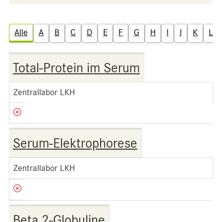
Alle
A
B
C
D
E
F
G
H
I
J
K
L
Total-Protein im Serum
Zentrallabor LKH
Serum-Elektrophorese
Zentrallabor LKH
Beta 2-Globuline