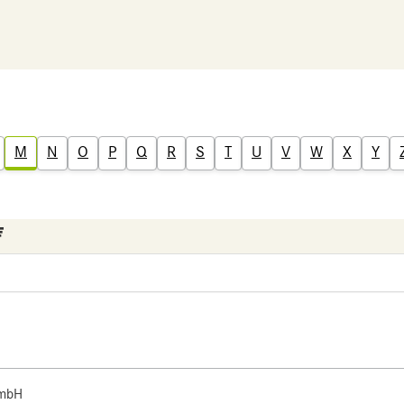
M
N
O
P
Q
R
S
T
U
V
W
X
Y
 mbH