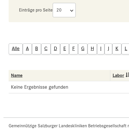
Einträge pro Seite
Alle
A
B
C
D
E
F
G
H
I
J
K
L
Name
Labor
Keine Ergebnisse gefunden
Gemeinnützige Salzburger Landeskliniken Betriebsgesellschaft