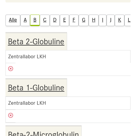
Alle
A
B
C
D
E
F
G
H
I
J
K
L
Beta 2-Globuline
Zentrallabor LKH
Beta 1-Globuline
Zentrallabor LKH
Beta-2-Microglobulin