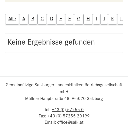
Alle
A
B
C
D
E
F
G
H
I
J
K
L
Keine Ergebnisse gefunden
Gemeinnützige Salzburger Landeskliniken Betriebsgesellschaft
mbH
Müllner Hauptstraße 48, A-5020 Salzburg
Tel:
+43 (0) 57255-0
Fax:
+43 (0) 57255-20199
Email:
office@salk.at