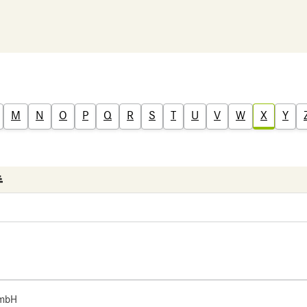
M
N
O
P
Q
R
S
T
U
V
W
X
Y
 mbH