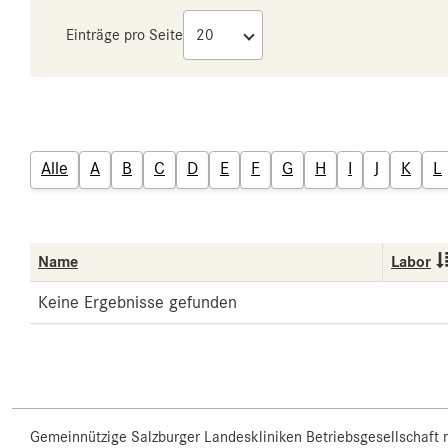
Einträge pro Seite
Alle
A
B
C
D
E
F
G
H
I
J
K
L
Name
Labor
Keine Ergebnisse gefunden
Gemeinnützige Salzburger Landeskliniken Betriebsgesellschaft