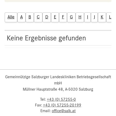
Alle
A
B
C
D
E
F
G
H
I
J
K
L
Keine Ergebnisse gefunden
Gemeinnützige Salzburger Landeskliniken Betriebsgesellschaft
mbH
Müllner Hauptstraße 48, A-5020 Salzburg
Tel:
+43 (0) 57255-0
Fax:
+43 (0) 57255-20199
Email:
office@salk.at