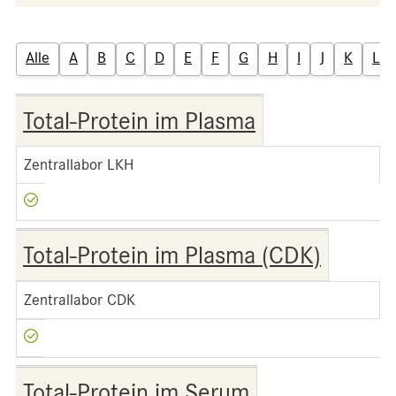
Alle
A
B
C
D
E
F
G
H
I
J
K
L
Total-Protein im Plasma
Zentrallabor LKH
Total-Protein im Plasma (CDK)
Zentrallabor CDK
Total-Protein im Serum