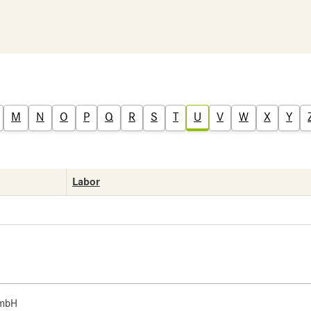
M
N
O
P
Q
R
S
T
U
V
W
X
Y
Labor
 mbH