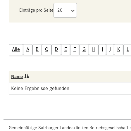
Einträge pro Seite
Alle
A
B
C
D
E
F
G
H
I
J
K
L
Name
Keine Ergebnisse gefunden
Gemeinnützige Salzburger Landeskliniken Betriebsgesellschaft