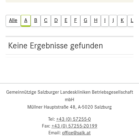
Alle
A
B
C
D
E
F
G
H
I
J
K
L
Keine Ergebnisse gefunden
Gemeinnützige Salzburger Landeskliniken Betriebsgesellschaft
mbH
Müllner Hauptstraße 48, A-5020 Salzburg
Tel:
+43 (0) 57255-0
Fax:
+43 (0) 57255-20199
Email:
office@salk.at