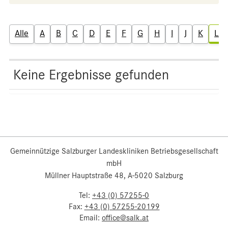
Alle
A
B
C
D
E
F
G
H
I
J
K
L
Keine Ergebnisse gefunden
Gemeinnützige Salzburger Landeskliniken Betriebsgesellschaft
mbH
Müllner Hauptstraße 48, A-5020 Salzburg
Tel:
+43 (0) 57255-0
Fax:
+43 (0) 57255-20199
Email:
office@salk.at