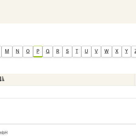
M
N
O
P
Q
R
S
T
U
V
W
X
Y
 mbH