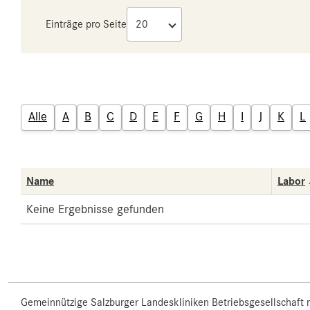
Einträge pro Seite
Alle
A
B
C
D
E
F
G
H
I
J
K
L
Name
Labor
Keine Ergebnisse gefunden
Gemeinnützige Salzburger Landeskliniken Betriebsgesellschaft