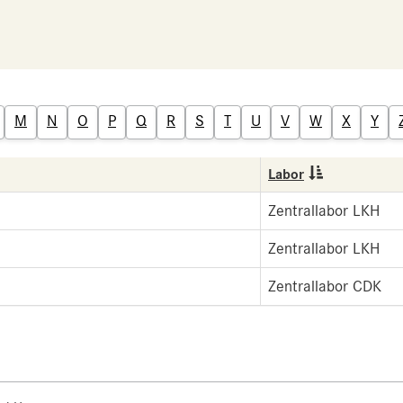
M
N
O
P
Q
R
S
T
U
V
W
X
Y
Labor
Zentrallabor LKH
Zentrallabor LKH
Zentrallabor CDK