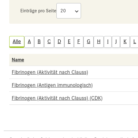
Einträge pro Seite
Alle
A
B
C
D
E
F
G
H
I
J
K
L
Name
Fibrinogen (Aktivität nach Clauss)
Fibrinogen (Antigen immunologisch)
Fibrinogen (Aktivität nach Clauss) (CDK)