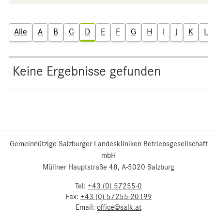
Alle
A
B
C
D
E
F
G
H
I
J
K
L
Keine Ergebnisse gefunden
Gemeinnützige Salzburger Landeskliniken Betriebsgesellschaft
mbH
Müllner Hauptstraße 48, A-5020 Salzburg
Tel:
+43 (0) 57255-0
Fax:
+43 (0) 57255-20199
Email:
office@salk.at