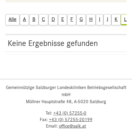
Alle
A
B
C
D
E
F
G
H
I
J
K
L
Keine Ergebnisse gefunden
Gemeinnützige Salzburger Landeskliniken Betriebsgesellschaft
mbH
Müllner Hauptstraße 48, A-5020 Salzburg
Tel:
+43 (0) 57255-0
Fax:
+43 (0) 57255-20199
Email:
office@salk.at