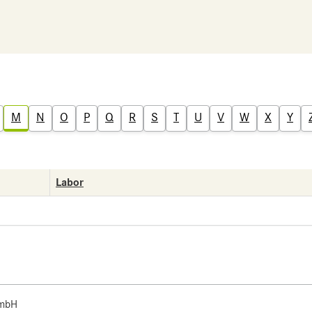
M
N
O
P
Q
R
S
T
U
V
W
X
Y
Labor
 mbH