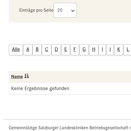
Einträge pro Seite
Alle
A
B
C
D
E
F
G
H
I
J
K
L
Name
Keine Ergebnisse gefunden
Gemeinnützige Salzburger Landeskliniken Betriebsgesellschaft