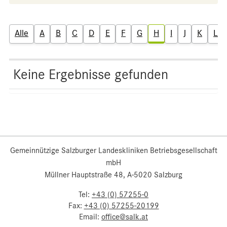
Alle
A
B
C
D
E
F
G
H
I
J
K
L
Keine Ergebnisse gefunden
Gemeinnützige Salzburger Landeskliniken Betriebsgesellschaft
mbH
Müllner Hauptstraße 48, A-5020 Salzburg
Tel:
+43 (0) 57255-0
Fax:
+43 (0) 57255-20199
Email:
office@salk.at