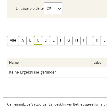
Einträge pro Seite
Alle
A
B
C
D
E
F
G
H
I
J
K
L
Name
Labor
Keine Ergebnisse gefunden
Gemeinnützige Salzburger Landeskliniken Betriebsgesellschaft