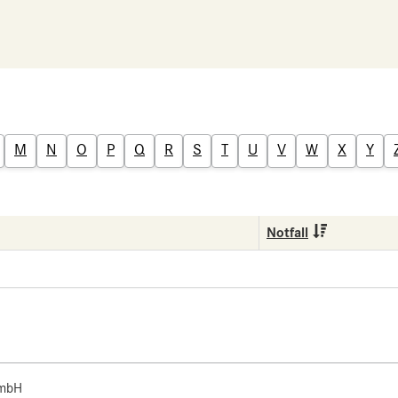
M
N
O
P
Q
R
S
T
U
V
W
X
Y
Notfall
 mbH