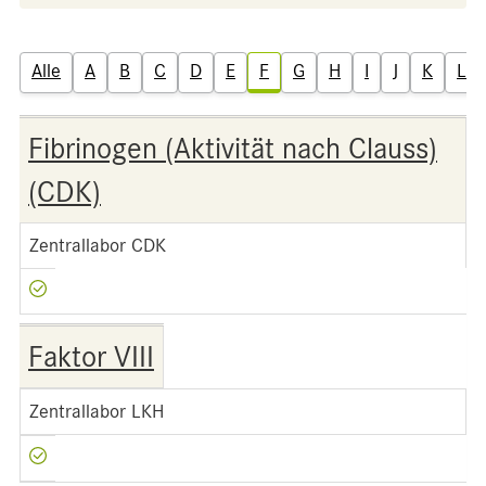
Alle
A
B
C
D
E
F
G
H
I
J
K
L
Fibrinogen (Aktivität nach Clauss)
(CDK)
Zentrallabor CDK
Faktor VIII
Zentrallabor LKH