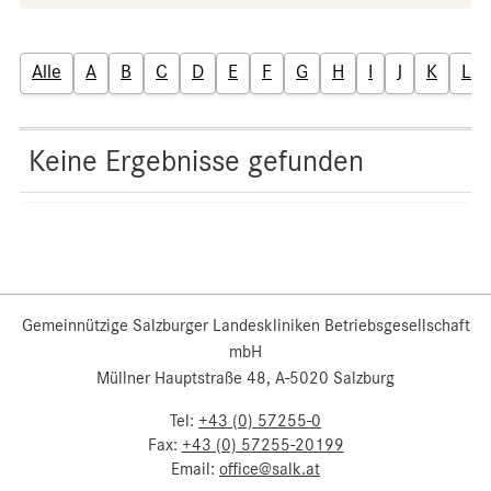
Alle
A
B
C
D
E
F
G
H
I
J
K
L
Keine Ergebnisse gefunden
Gemeinnützige Salzburger Landeskliniken Betriebsgesellschaft
mbH
Müllner Hauptstraße 48, A-5020 Salzburg
Tel:
+43 (0) 57255-0
Fax:
+43 (0) 57255-20199
Email:
office@salk.at