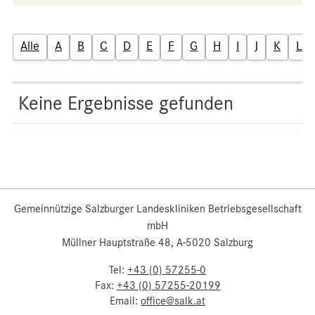
Alle
A
B
C
D
E
F
G
H
I
J
K
L
Keine Ergebnisse gefunden
Gemeinnützige Salzburger Landeskliniken Betriebsgesellschaft
mbH
Müllner Hauptstraße 48, A-5020 Salzburg
Tel:
+43 (0) 57255-0
Fax:
+43 (0) 57255-20199
Email:
office@salk.at