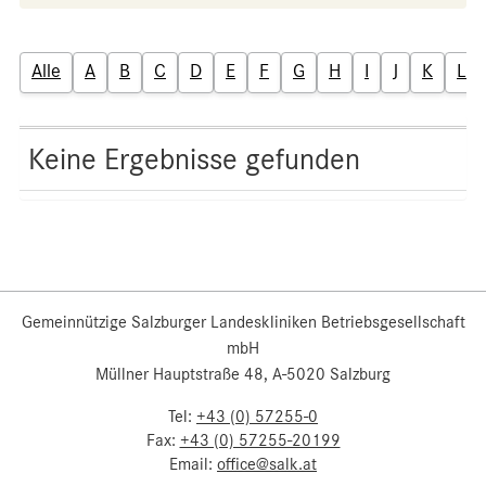
Alle
A
B
C
D
E
F
G
H
I
J
K
L
Keine Ergebnisse gefunden
Gemeinnützige Salzburger Landeskliniken Betriebsgesellschaft
mbH
Müllner Hauptstraße 48, A-5020 Salzburg
Tel:
+43 (0) 57255-0
Fax:
+43 (0) 57255-20199
Email:
office@salk.at