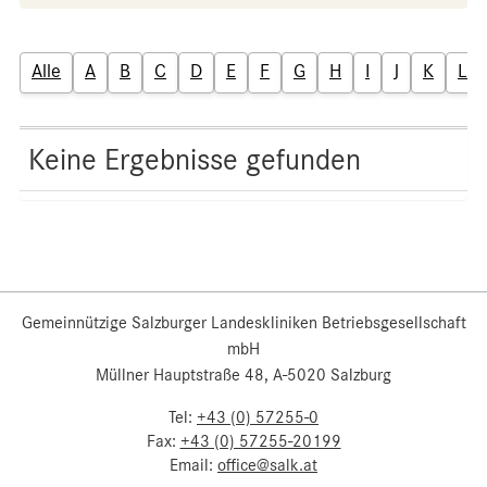
Alle
A
B
C
D
E
F
G
H
I
J
K
L
Keine Ergebnisse gefunden
Gemeinnützige Salzburger Landeskliniken Betriebsgesellschaft
mbH
Müllner Hauptstraße 48, A-5020 Salzburg
Tel:
+43 (0) 57255-0
Fax:
+43 (0) 57255-20199
Email:
office@salk.at