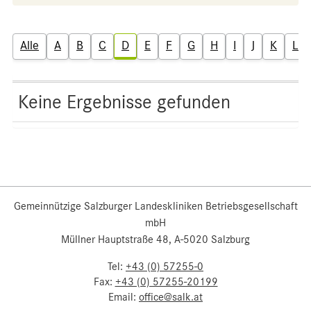
Alle
A
B
C
D
E
F
G
H
I
J
K
L
Keine Ergebnisse gefunden
Gemeinnützige Salzburger Landeskliniken Betriebsgesellschaft
mbH
Müllner Hauptstraße 48, A-5020 Salzburg
Tel:
+43 (0) 57255-0
Fax:
+43 (0) 57255-20199
Email:
office@salk.at