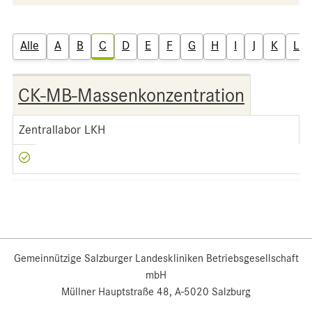
Alle
A
B
C
D
E
F
G
H
I
J
K
L
CK-MB-Massenkonzentration
Zentrallabor LKH
Gemeinnützige Salzburger Landeskliniken Betriebsgesellschaft
mbH
Müllner Hauptstraße 48, A-5020 Salzburg