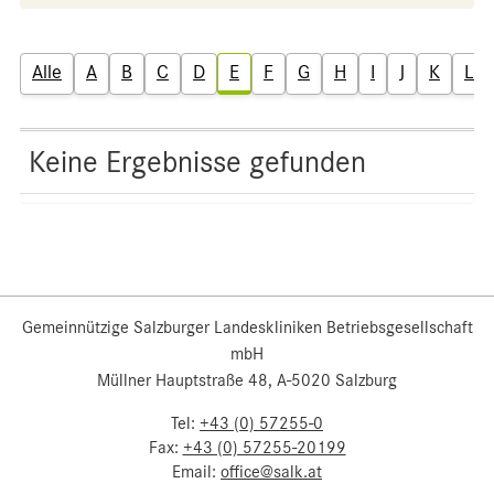
Alle
A
B
C
D
E
F
G
H
I
J
K
L
Keine Ergebnisse gefunden
Gemeinnützige Salzburger Landeskliniken Betriebsgesellschaft
mbH
Müllner Hauptstraße 48, A-5020 Salzburg
Tel:
+43 (0) 57255-0
Fax:
+43 (0) 57255-20199
Email:
office@salk.at