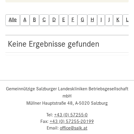
Alle
A
B
C
D
E
F
G
H
I
J
K
L
Keine Ergebnisse gefunden
Gemeinnützige Salzburger Landeskliniken Betriebsgesellschaft
mbH
Müllner Hauptstraße 48, A-5020 Salzburg
Tel:
+43 (0) 57255-0
Fax:
+43 (0) 57255-20199
Email:
office@salk.at